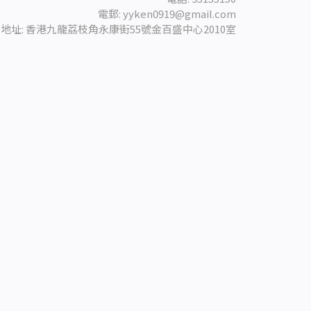
電郵: yyken0919@gmail.com
地址: 香港九龍荔枝角永康街55號金百盛中心2010室