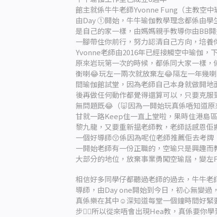
館主就係牛牛老師Yvonne Fung（主教空中瑜伽）
由Day ①開始，牛牛瑜伽教學理念都係由
是自己的家一樣，由媽媽親手教導你由BB
一腳帶住你前行，努力認清自己方向，培養
Yvonne老師由2016年已經接觸空中瑜伽
原來岩玩第一次的時候，都係同大家一樣，
衡喇😂玩左一兩次就放棄左😂隔左一年幾
間瑜伽館試堂，因為老師自己本身就做開地面
後再做任何動作都覺得還算可以，只要克服
無問題既😂（🐷因為一開始玩真係唔知道原
甘就一路Keep住一直上堂啦，果時住港島區
黎九龍，又要重新揾老師教，老師話感恩佢搬家
一個好導師😚係因為呢位老師推薦佢去考牌，考
一開始老師有一份正職的，空瑜只是興趣而
大部分的地位，放棄事業勇闖空瑜屆，變左Full ti
相信好多同學仔都聽過老師的過去，牛牛老
導師，由Day one開始到今日，初心無變
真係樂在其中☺️深知道每堂一個鐘時間好緊
步👍🏻所以從來唔會出現Hea教，真係要