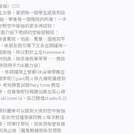
🧚🏻‍♀️
學生出發，要把每一個學生感受到這
開始，學會每一個階段的所需！一手
你對空中瑜伽的更多得認知！
，下面介紹下老師的空瑜經驗啦：
係會驚架，怕高…驚暈…揾唔到平
喇，係朋友既引導下又去左銅鑼灣一
瑜伽，所以對於上左Hammock
到怕高，倒吊後既暈等等……應該
來勁用手力&腹力😅）
，係銅鑼灣上堂都OK😬後黎搬左
呢①part既☺️係九龍呢邊遇到
完牌嘗試做Paty time 教班，
教，但最後呢份興趣佔據左佢心裡
me la，自己開埋studio💪🏻
師好慶幸可以做到大家的空中瑜伽
過，佢依然甘鐘意做同教☺️每次教班
要，同學仔黎玩，就係想每堂有進
你學到為止咯（魔鬼教練就係甘黎既