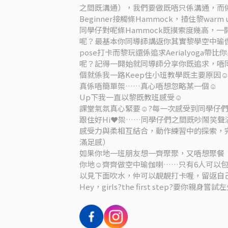
之間既溝通），我們要做既唔只係溝通，而
Beginner接觸條Hammock，揸住黎wa
同學仔對呢條Hammock既摸索度幾高，
呢？最基本你同導師講返你其實黎學空中瑜伽
pose打卡而黎玩還係追求Aerialyoga
呢？記得一開始就同導師分享你既追求，唔
個就係我一路Keep住小班教學既主要原因☺️因
真係唔簡單架……真心唔想忽略某一個☺️
Up下我一直以黎既教班感受☺️
課堂氣氛真心緊要☺️?每一次感受到同學仔
跟住好Hi❤架……同學仔們之間既吵鬧笑聲
感受力與柔相互結合，動作練習中的探索，
滿足感）
如果你地一班朋友想一齊聚聚，又唔想聚餐
你地☺️齊齊做空中瑜伽喇……只有6人可以包
以見下面吹水，仲可以靚靚打卡喔，留返自
Hey，girls?the first step?要你親身嘗