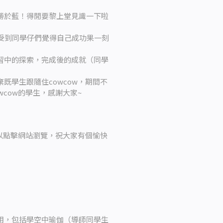
勝於藍！得閒要黎上堂見識一下啦
感受到同學仔們覺得自己成功果一刻
習中的探索，完成後的成就（同學
既學生跟隨住cowcow，期間不
cow的學生，感謝大家~
以點擊網站瀏覽，祝大家有個愉快
用，包括學空中瑜伽（導師同學生