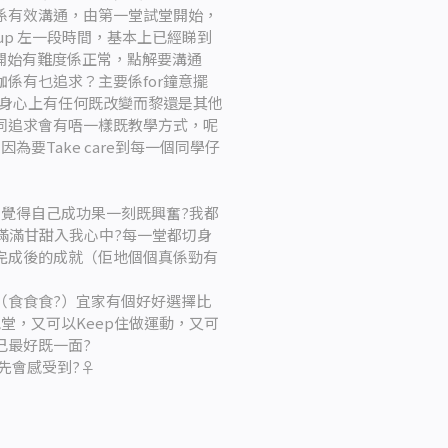
係有效溝通，由第一堂試堂開始，
rm up 左一段時間，基本上已經睇到
一開始有難度係正常，點解要溝通
係有乜追求？主要係for鐘意擺
帶比你身心上有任何既改變而黎還是其他
同追求會有唔一樣既教學方式，呢
為要Take care到每一個同學仔
們覺得自己成功果一刻既興奮?我都
滿滿甘甜入我心中?每一堂都切身
完成後的成就（佢地個個真係勁有
（食食食?）宜家有個好好選擇比
堂，又可以Keep住做運動，又可
己最好既一面?
試左先會感受到?‍♀️