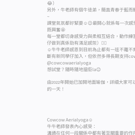
😂）
另外，牛老師有個牛徒弟，簡直青春于藍而
~
課堂氣氛都好緊要☺️😉最開心就係每一次
既興奮🤩
每一堂都切身感受力與柔相互結合，動作練
仔做到真係勁有滿足感架）✌🏻
☺️牛牛老師感恩到目前為止都有一班不離不棄
斷有新同學仔加入，但依然多得長期支持cow
@cowcowaerialyoga
想試堂？隨時隨地揾佢la😉
由
年開始已加開地面瑜伽，詳細大家可
2022
的一天！
Cowcow Aerialyoga☺️
牛牛老師發表內心感受：
溝通在任何一段關係中都有著至關重要的作